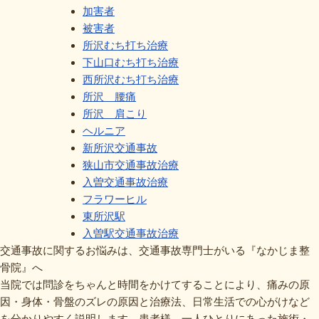
加害者
被害者
所沢むち打ち治療
下山口むち打ち治療
西所沢むち打ち治療
所沢 腰痛
所沢 肩こり
ヘルニア
新所沢交通事故
狭山市交通事故治療
入曽交通事故治療
フラワーヒル
東所沢駅
入曽駅交通事故治療
交通事故に関するお悩みは、交通事故専門士がいる『なかじま整
骨院』へ
当院では問診をちゃんと時間をかけてすることにより、痛みの原
因・身体・骨盤のズレの原因と治療法、日常生活での心がけなど
を分かりやすく説明します。患者様、一人ひとりにあった施術・