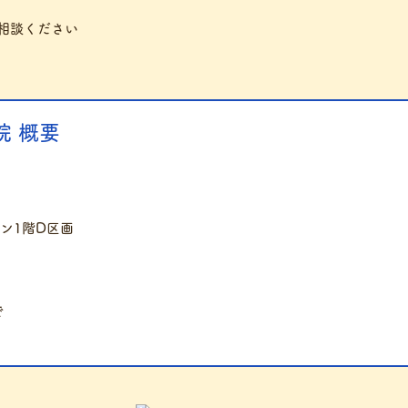
相談ください
 概要
ゾン1階D区画
で