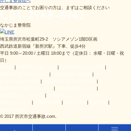
交通事故のことでお困りの方は、まずはご相談ください
なかじま整骨院
埼玉県所沢市松葉町29-2 ソシアメゾン1階D区画
西武鉄道新宿線『新所沢駅』下車、徒歩4分
平日 9:00～20:00 / 土曜日 18:00まで（定休日： 水曜・日曜・祝
日）
HOME
交通事故に遭ったら
自賠責保険と労災保険
整骨院と整形外科の違い
自賠責保険の慰謝料
むち打ち症の治療費
治療費打ち切りへの対処法
後遺障害等級認定のために
自動車保険について
整骨院案内・アクセス
交通事故サポートネットワーク
お役立ちコラム
交通事故治療
自賠責保険
労災保険
むち打ち治療
© 2017 所沢市交通事故.com.