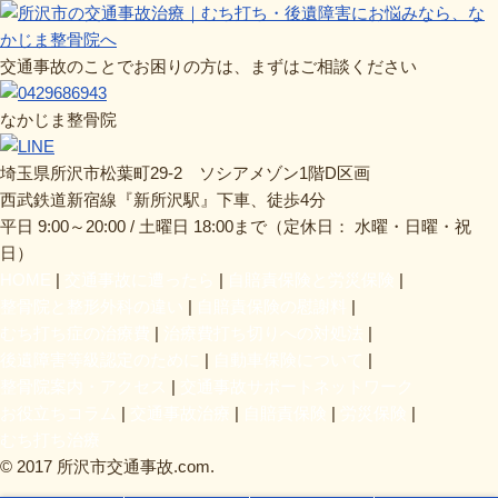
交通事故のことでお困りの方は、まずはご相談ください
なかじま整骨院
埼玉県所沢市松葉町29-2 ソシアメゾン1階D区画
西武鉄道新宿線『新所沢駅』下車、徒歩4分
平日 9:00～20:00 / 土曜日 18:00まで（定休日： 水曜・日曜・祝
日）
HOME
交通事故に遭ったら
自賠責保険と労災保険
整骨院と整形外科の違い
自賠責保険の慰謝料
むち打ち症の治療費
治療費打ち切りへの対処法
後遺障害等級認定のために
自動車保険について
整骨院案内・アクセス
交通事故サポートネットワーク
お役立ちコラム
交通事故治療
自賠責保険
労災保険
むち打ち治療
© 2017 所沢市交通事故.com.