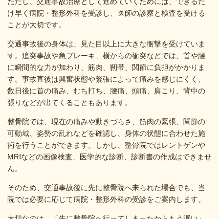
ただし、交通事故治療として進めていくためには、できるだ
け早く病院・整形外科を受診し、医師の診察と検査を受ける
ことが大切です。
交通事故後の身体は、見た目以上に大きな衝撃を受けていま
す。追突事故や急ブレーキ、横からの衝突などでは、首や腰
に瞬間的な力が加わり、筋肉、靭帯、関節に負担がかかりま
す。事故直後は興奮状態や緊張によって痛みを感じにくく、
数日後に首の痛み、むち打ち、腰痛、頭痛、肩こり、背中の
張りなどが出てくることもあります。
整骨院では、現在の痛みや動きづらさ、筋肉の緊張、関節の
可動域、姿勢の乱れなどを確認し、身体の状態に合わせた施
術を行うことができます。しかし、整骨院ではレントゲンや
MRIなどの画像検査、医学的な診断、診断書の作成はできませ
ん。
そのため、交通事故後に先に整骨院へ来られた場合でも、当
院では必要に応じて病院・整形外科の受診をご案内します。
大切なのは、「先に整骨院へ行ってしまったからもう遅い」