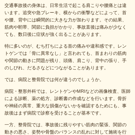
交通事故後の身体は、日常生活で起こる肩こりや腰痛とは違
います。追突や急ブレーキ、横からの衝撃などによって、首
や腰、背中には瞬間的に大きな力が加わります。その結果、
筋肉や靭帯、関節に負担がかかり、事故直後は痛みが少なく
ても、数日後に症状が強く出ることがあります。
特に多いのが、むち打ちによる首の痛みや違和感です。レン
トゲンでは「骨に異常なし」と言われても、首まわりの筋肉
や関節の動きに問題が残り、頭痛、肩こり、背中の張り、手
のしびれ、だるさなどにつながることがあります。
では、病院と整骨院では何が違うのでしょうか。
病院・整形外科では、レントゲンやMRIなどの画像検査、医師
による診断、薬の処方、診断書の作成などを行います。骨折
や神経の異常、重大な損傷がないかを確認するためにも、事
故後はまず病院で診察を受けることが基本です。
一方、整骨院では、事故後に残りやすい筋肉の緊張、関節の
動きの悪さ、姿勢や骨盤のバランスの乱れに対して施術を行