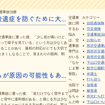
通事故治療
症を防ぐために大...
交通事
カテゴリー
故に関
自賠責保険
するお
労災保険
悩み
交通事故治
交通事故に遭った後、「少し首が痛いけど、
は、交
お知らせ
貼って様子を見ている」という方は少なくあ
通事故
所沢交通事
なることがあり、最初の対応がとても大切で
専門士
西所沢交通
大きくしなることで、首まわりの筋肉、靭
がいる
新所沢交通
『なか
下山口交通
じま整
航空公園駅
原因の可能性もあ...
骨院』
弁護士
へ
打ち切り
当院で
加害者
は問診
被害者
通事故に遭った後、「首だけでなく背中まで
をちゃ
所沢むち打
ると背中に違和感がある」と感じる方は少な
んと時
下山口むち
痛みをイメージされる方が多いですが、実は