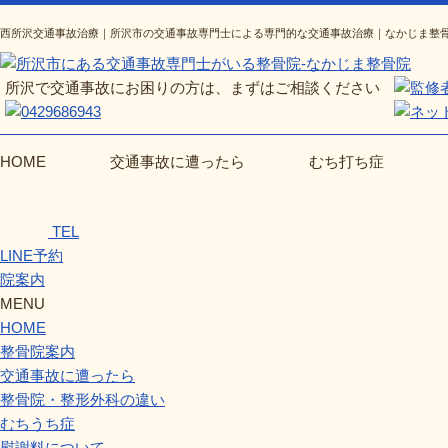
西所沢交通事故治療｜所沢市の交通事故専門士による専門的な交通事故治療｜なかじま整
所沢で交通事故にお困りの方は、まずはご相談ください
HOME
交通事故に遭ったら
むち打ち症
TEL
LINE予約
院案内
MENU
HOME
整骨院案内
交通事故に遭ったら
整骨院・整形外科の違い
むちうち症
慰謝料について