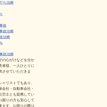
打ち治療
り
事故
事故治療
故治療
ル
事故治療
での心がけなどを分か
患者様、一人ひとりに
供させていただきま
シャリストでもあり、
保会社・自動車会社・
社労士とも提携してい
お困りの方も安心して
来ます。お困りの際は