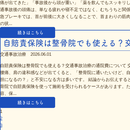
痛が出てきた」「事故後から頭が重い」「薬を飲んでもスッキリ
通事故後の頭痛は、単なる疲れや寝不足ではなく、むちうちと関係
急ブレーキでは、首が前後に大きくしなることで、首まわりの筋
の状...
続きはこちら
自賠責保険は整骨院でも使える？交通
交通事故治療
2026.06.01
自賠責保険は整骨院でも使える？交通事故治療の通院費について 
腰痛、肩の違和感などが出てくると、「整骨院に通いたいけど、
担になるの？」と不安になる方は多いです。 結論からお伝えする
骨院で自賠責保険を使って施術を受けられるケースがあります。
容、保...
続きはこちら
1
2
3